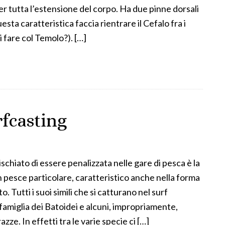
per tutta l’estensione del corpo. Ha due pinne dorsali
sta caratteristica faccia rientrare il Cefalo fra i
 fare col Temolo?). […]
rfcasting
schiato di essere penalizzata nelle gare di pesca è la
 un pesce particolare, caratteristico anche nella forma
 Tutti i suoi simili che si catturano nel surf
famiglia dei Batoidei e alcuni, impropriamente,
ze. In effetti tra le varie specie ci […]