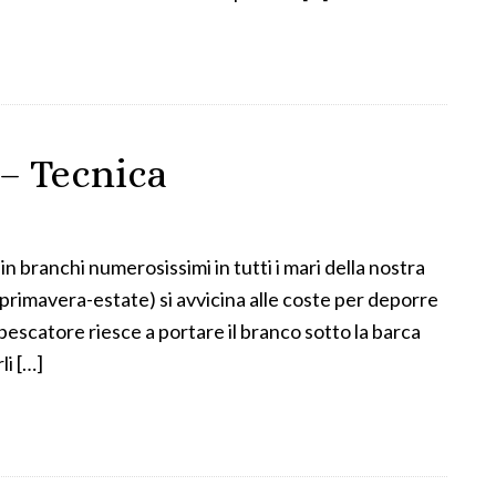
 – Tecnica
n branchi numerosissimi in tutti i mari della nostra
(primavera-estate) si avvicina alle coste per deporre
l pescatore riesce a portare il branco sotto la barca
li […]