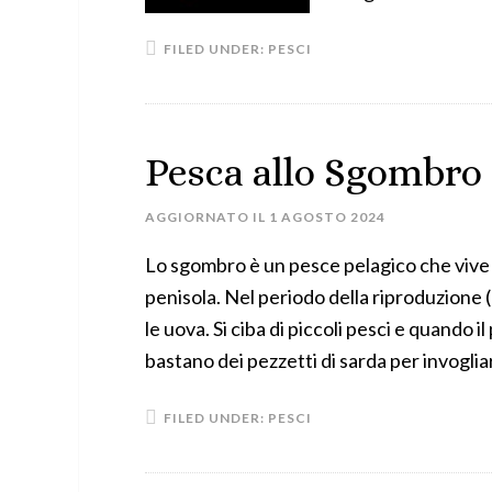
FILED UNDER:
PESCI
Pesca allo Sgombro
AGGIORNATO IL
1 AGOSTO 2024
Lo sgombro è un pesce pelagico che vive i
penisola. Nel periodo della riproduzione 
le uova. Si ciba di piccoli pesci e quando i
bastano dei pezzetti di sarda per invogliar
FILED UNDER:
PESCI