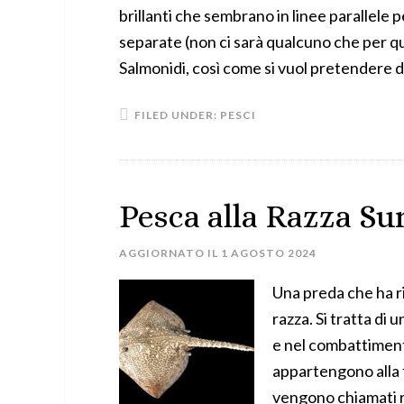
brillanti che sembrano in linee parallele 
separate (non ci sarà qualcuno che per que
Salmonidi, così come si vuol pretendere di
FILED UNDER:
PESCI
Pesca alla Razza Su
AGGIORNATO IL
1 AGOSTO 2024
Una preda che ha ri
razza. Si tratta di
e nel combattimento.
appartengono alla 
vengono chiamati raz