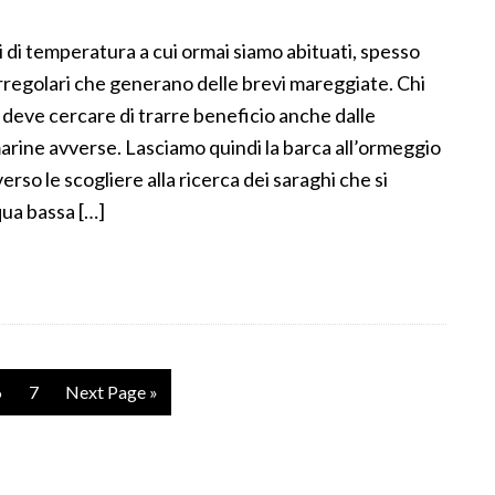
zi di temperatura a cui ormai siamo abituati, spesso
irregolari che generano delle brevi mareggiate. Chi
 deve cercare di trarre beneficio anche dalle
rine avverse. Lasciamo quindi la barca all’ormeggio
rso le scogliere alla ricerca dei saraghi che si
ua bassa […]
6
7
Next Page »