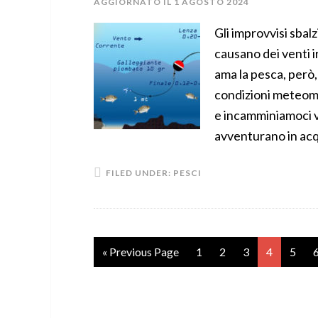
AGGIORNATO IL
1 AGOSTO 2024
Gli improvvisi sbal
causano dei venti 
ama la pesca, però,
condizioni meteoma
e incamminiamoci ve
avventurano in acq
FILED UNDER:
PESCI
« Previous Page
1
2
3
4
5