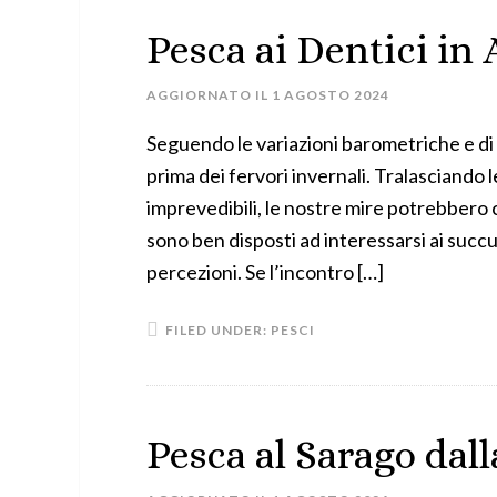
Pesca ai Dentici in
AGGIORNATO IL
1 AGOSTO 2024
Seguendo le variazioni barometriche e di
prima dei fervori invernali. Tralasciando 
imprevedibili, le nostre mire potrebbero 
sono ben disposti ad interessarsi ai succu
percezioni. Se l’incontro […]
FILED UNDER:
PESCI
Pesca al Sarago dall