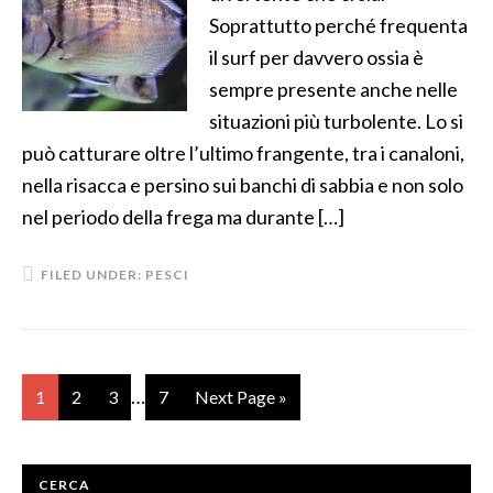
Soprattutto perché frequenta
il surf per davvero ossia è
sempre presente anche nelle
situazioni più turbolente. Lo si
può catturare oltre l’ultimo frangente, tra i canaloni,
nella risacca e persino sui banchi di sabbia e non solo
nel periodo della frega ma durante […]
FILED UNDER:
PESCI
…
1
2
3
7
Next Page »
CERCA