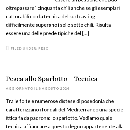
oltrepassare i cinquanta chili anche se gli esemplari
catturabili con la tecnica del surfcasting
difficilmente superano i sei o sette chili. Risulta
essere una delle prede tipiche del […]
FILED UNDER:
PESCI
Pesca allo Sparlotto – Tecnica
AGGIORNATO IL
8 AGOSTO 2024
Tra le folte e numerose distese di posedonia che
caratterizzano i fondali del Mediterraneo una specie
ittica fa da padrona: lo sparlotto. Vediamo quale
tecnica affiancare a questo degno appartenente alla