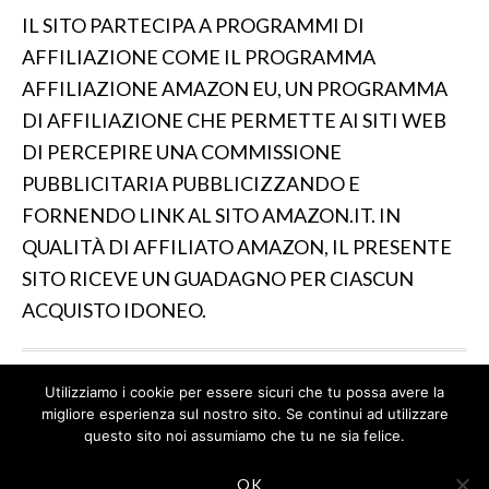
IL SITO PARTECIPA A PROGRAMMI DI
AFFILIAZIONE COME IL PROGRAMMA
AFFILIAZIONE AMAZON EU, UN PROGRAMMA
DI AFFILIAZIONE CHE PERMETTE AI SITI WEB
DI PERCEPIRE UNA COMMISSIONE
PUBBLICITARIA PUBBLICIZZANDO E
FORNENDO LINK AL SITO AMAZON.IT. IN
QUALITÀ DI AFFILIATO AMAZON, IL PRESENTE
SITO RICEVE UN GUADAGNO PER CIASCUN
ACQUISTO IDONEO.
Utilizziamo i cookie per essere sicuri che tu possa avere la
IL SITO PARTECIPA A PROGRAMMI DI AFFILIAZIONE
migliore esperienza sul nostro sito. Se continui ad utilizzare
COME IL PROGRAMMA AFFILIAZIONE AMAZON EU, UN
questo sito noi assumiamo che tu ne sia felice.
PROGRAMMA DI AFFILIAZIONE CHE PERMETTE AI SITI
WEB DI PERCEPIRE UNA COMMISSIONE
OK
PUBBLICITARIA PUBBLICIZZANDO E FORNENDO LINK