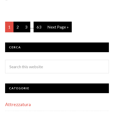
…
1
2
3
63
Next Page »
CERCA
CATEGORIE
Attrezzatura