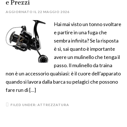
e Prezzi
AGGIORNATO IL
22 MAGGIO 2026
Hai mai visto un tonno svoltare
e partire in una fuga che
sembra infinita? Se la risposta
è sì, sai quanto è importante
avere un mulinello che tenga il
passo. Il mulinello da traina
non è un accessorio qualsiasi: è il cuore dell’apparato
quando si lavora dalla barca su pelagici che possono
fare run di […]
FILED UNDER:
ATTREZZATURA