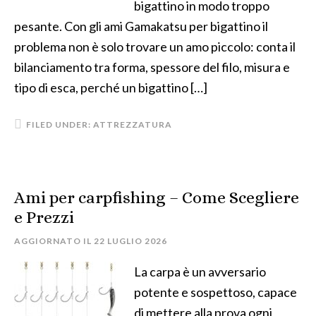
bigattino in modo troppo
pesante. Con gli ami Gamakatsu per bigattino il
problema non è solo trovare un amo piccolo: conta il
bilanciamento tra forma, spessore del filo, misura e
tipo di esca, perché un bigattino […]
FILED UNDER:
ATTREZZATURA
Ami per carpfishing​ – Come Scegliere
e Prezzi
AGGIORNATO IL
22 LUGLIO 2026
La carpa è un avversario
potente e sospettoso, capace
di mettere alla prova ogni