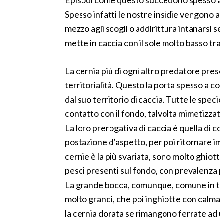
Episodi come questo succedono spesso a c
Spesso infatti le nostre insidie vengono a
mezzo agli scogli o addirittura intanarsi 
mette in caccia con il sole molto basso tra 
La cernia più di ogni altro predatore prese
territorialità. Questo la porta spesso a co
dal suo territorio di caccia. Tutte le spec
contatto con il fondo, talvolta mimetizzate
La loro prerogativa di caccia è quella di
postazione d’aspetto, per poi ritornare i
cernie è la più svariata, sono molto ghiott
pesci presenti sul fondo, con prevalenza 
La grande bocca, comunque, comune in tu
molto grandi, che poi inghiotte con calma 
la cernia dorata se rimangono ferrate ad 