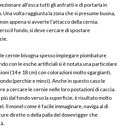
zionare all’esca tutti gli anfratti e di portarla in
o. Una volta raggiunta la zona che si presume buona,
on appena si avverte l’attacco della cernia,
rso il fondo, si deve cercare di spostare
cie.
elle cernie bisogna spesso impiegare piombature
o con le esche artificiali si è notata una particolare
oni (14 e 18 cm) con colorazioni molto sgargianti,
 fondo (perchie e minci). Anche in questo caso le
 a cercare le cernie nelle loro postazioni di caccia.
più dal fondo verso la superficie, è risultato molto
l. Il monel come è facile immaginare, naviga al di
ture dirette o della palla del downrigger che
à.