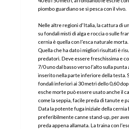
40 ed i 50 metri, affondando le esche con i
piombo guardiano se si pesca con il vivo.
Nelle altre regioni d’Italia, la cattura di 
su fondali misti di alga e roccia o sulle fr
cernia è quella con l’esca naturale morta.
Quella che ha dato i migliori risultati è ri
predatori. Deve essere freschissima e con
7/0 uno dal basso verso l’alto sulla punta 
inserito nella parte inferiore della testa.
fondali inferiori ai 30 metri dello 0,60 d
esche morte può essere usato anche il c
come la seppia, facile preda di tanute e pa
Data la potente fuga iniziale della cernia
preferibilmente canne stand-up, per ave
preda appena allamata. La traina con l’es