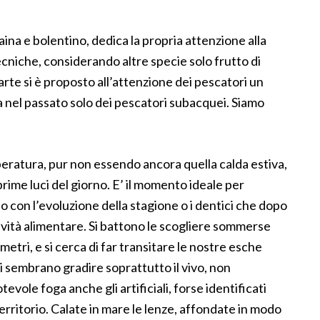
ina e bolentino, dedica la propria attenzione alla
ecniche, considerando altre specie solo frutto di
rte si è proposto all’attenzione dei pescatori un
a nel passato solo dei pescatori subacquei. Siamo
mperatura, pur non essendo ancora quella calda estiva,
rime luci del giorno. E’ il momento ideale per
do con l’evoluzione della stagione o i dentici che dopo
ttività alimentare. Si battono le scogliere sommerse
etri, e si cerca di far transitare le nostre esche
ci sembrano gradire soprattutto il vivo, non
vole foga anche gli artificiali, forse identificati
erritorio. Calate in mare le lenze, affondate in modo