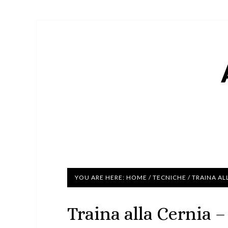
YOU ARE HERE:
HOME
/
TECNICHE
/
TRAINA AL
Traina alla Cernia 