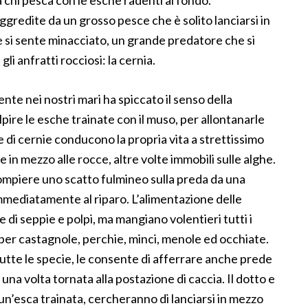
hi pesca con le esche radenti al fondo.
ggredite da un grosso pesce che è solito lanciarsi in
se si sente minacciato, un grande predatore che si
gli anfratti rocciosi: la cernia.
nte nei nostri mari ha spiccato il senso della
lpire le esche trainate con il muso, per allontanarle
ie di cernie conducono la propria vita a strettissimo
 in mezzo alle rocce, altre volte immobili sulle alghe.
 compiere uno scatto fulmineo sulla preda da una
mmediatamente al riparo. L’alimentazione delle
e di seppie e polpi, ma mangiano volentieri tutti i
per castagnole, perchie, minci, menole ed occhiate.
tte le specie, le consente di afferrare anche prede
una volta tornata alla postazione di caccia. Il dotto e
un’esca trainata, cercheranno di lanciarsi in mezzo