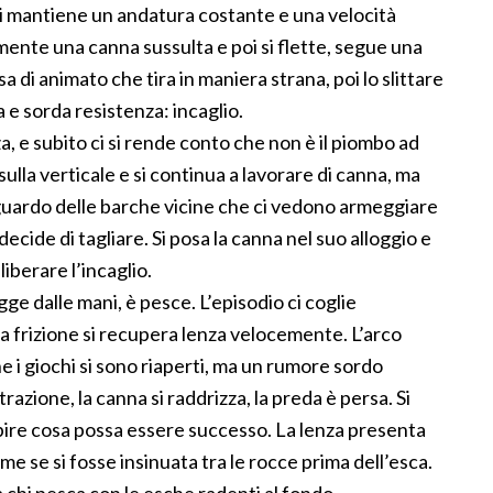
si mantiene un andatura costante e una velocità
mente una canna sussulta e poi si flette, segue una
a di animato che tira in maniera strana, poi lo slittare
 e sorda resistenza: incaglio.
za, e subito ci si rende conto che non è il piombo ad
 sulla verticale e si continua a lavorare di canna, ma
o sguardo delle barche vicine che ci vedono armeggiare
decide di tagliare. Si posa la canna nel suo alloggio e
liberare l’incaglio.
ge dalle mani, è pesce. L’episodio ci coglie
a la frizione si recupera lenza velocemente. L’arco
he i giochi si sono riaperti, ma un rumore sordo
azione, la canna si raddrizza, la preda è persa. Si
apire cosa possa essere successo. La lenza presenta
me se si fosse insinuata tra le rocce prima dell’esca.