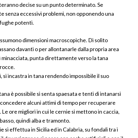
nteranno decise su un punto determinato. Se
te senza eccessivi problemi, non opponendo una
 fughe potenti.
 assumono dimensioni macroscopiche. Di solito
assano davanti o per allontanarle dalla propria area
i minacciata, punta direttamente verso la tana
 rocce.
, si incastra in tana rendendo impossibile il suo
tana è possibile si senta spaesata e tenti di intanarsi
 concedere alcuni attimi di tempo per recuperare
 Le ore migliori in cui le cernie si mettono in caccia,
 basso, quindi alba e tramonto.
si effettua in Sicilia ed in Calabria, su fondali tra i