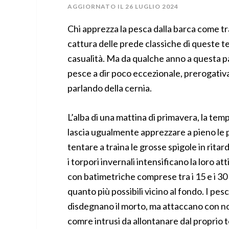
AGGIORNATO IL
26 LUGLIO 2024
Chi apprezza la pesca dalla barca come tra
cattura delle prede classiche di queste t
casualità. Ma da qualche anno a questa pa
pesce a dir poco eccezionale, prerogativ
parlando della cernia.
L’alba di una mattina di primavera, la te
lascia ugualmente apprezzare a pieno le p
tentare a traina le grosse spigole in ritar
i torpori invernali intensificano la loro a
con batimetriche comprese tra i 15 e i 30 m
quanto più possibili vicino al fondo. I pes
disdegnano il morto, ma attaccano con note
comre intrusi da allontanare dal proprio t