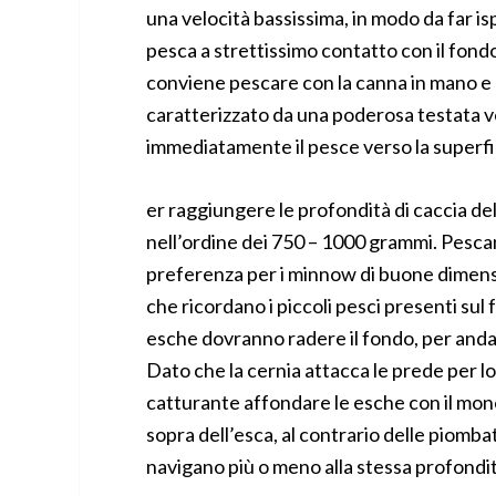
una velocità bassissima, in modo da far ispe
pesca a strettissimo contatto con il fond
conviene pescare con la canna in mano e n
caratterizzato da una poderosa testata ve
immediatamente il pesce verso la superfi
er raggiungere le profondità di caccia d
nell’ordine dei 750 – 1000 grammi. Pescand
preferenza per i minnow di buone dimensi
che ricordano i piccoli pesci presenti sul
esche dovranno radere il fondo, per andare
Dato che la cernia attacca le prede per lo 
catturante affondare le esche con il mone
sopra dell’esca, al contrario delle piomba
navigano più o meno alla stessa profondit