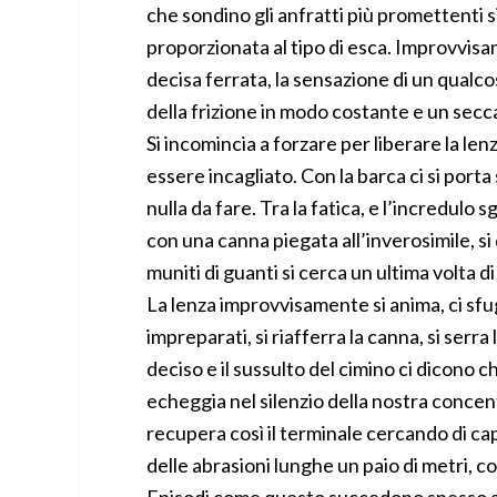
che sondino gli anfratti più promettenti 
proporzionata al tipo di esca. Improvvisa
decisa ferrata, la sensazione di un qualcos
della frizione in modo costante e un secca
Si incomincia a forzare per liberare la len
essere incagliato. Con la barca ci si porta
nulla da fare. Tra la fatica, e l’incredul
con una canna piegata all’inverosimile, si 
muniti di guanti si cerca un ultima volta di 
La lenza improvvisamente si anima, ci sfug
impreparati, si riafferra la canna, si serr
deciso e il sussulto del cimino ci dicono c
echeggia nel silenzio della nostra concentr
recupera così il terminale cercando di c
delle abrasioni lunghe un paio di metri, co