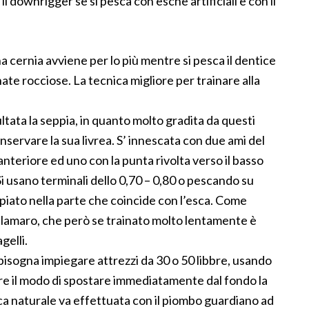
l downrigger se si pesca con esche artificiali e con il
una cernia avviene per lo più mentre si pesca il dentice
anate rocciose. La tecnica migliore per trainare alla
sultata la seppia, in quanto molto gradita da questi
servare la sua livrea. S’ innescata con due ami del
anteriore ed uno con la punta rivolta verso il basso
 Si usano terminali dello 0,70 – 0,80 o pescando su
oppiato nella parte che coincide con l’esca. Come
alamaro, che però se trainato molto lentamente è
gelli.
 bisogna impiegare attrezzi da 30 o 50 libbre, usando
re il modo di spostare immediatamente dal fondo la
ca naturale va effettuata con il piombo guardiano ad