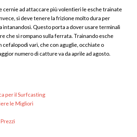
e cernie ad attaccare più volentieri le esche trainate
nvece, si deve tenere la frizione molto dura per
za intanandosi. Questo porta a dover usare terminali
are che si rompano sulla ferrata. Trainando esche
on cefalopodi vari, che con aguglie, occhiate o
 maggior numero di catture va da aprile ad agosto.
 per il Surfcasting
ere le Migliori
 Prezzi