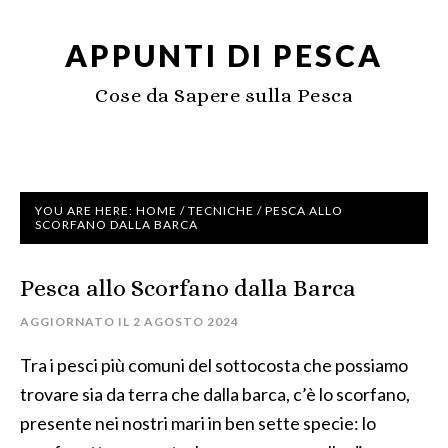
APPUNTI DI PESCA
Cose da Sapere sulla Pesca
YOU ARE HERE:
HOME
/
TECNICHE
/
PESCA ALLO
SCORFANO DALLA BARCA
Pesca allo Scorfano dalla Barca
AGGIORNATO IL
2 AGOSTO 2024
Tra i pesci più comuni del sottocosta che possiamo
trovare sia da terra che dalla barca, c’è lo scorfano,
presente nei nostri mari in ben sette specie: lo