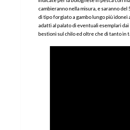
indicate per la bolognese in pesca con ma
cambieranno nella misura, e saranno del 5/
di tipo forgiato a gambo lungo più idonei 
adatti al palato di eventuali esemplari dai 
bestioni sul chilo ed oltre che di tanto in