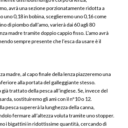
imo, avrà una sezione porzionatamente ridotta a
emo uno 0,18 in bobina, sceglieremo uno 0,16 come
lino di piombo dall’amo, varierà dai 60 agli 80
 lenza madre tramite doppio cappio fisso. L’amo avrà
nendo sempre presente che l’esca da usare è il
enza madre, al capo finale della lenza piazzeremo una
feriore alla portata del galleggiante stesso.
o già trattato della pesca all’inglese. Se, invece del
arda, sostituiremo gli ami con il n°10 o 12.
lla pesca supererà la lunghezza della canna,
dolo fermare all’altezza voluta tramite uno stopper.
 i bigattini in ridottissime quantità, cercando di