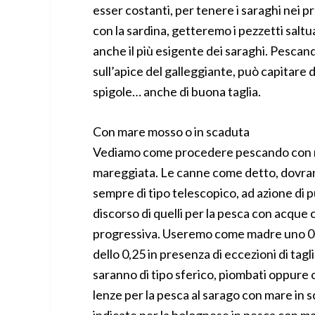
esser costanti, per tenere i saraghi nei p
con la sardina, getteremo i pezzetti salt
anche il più esigente dei saraghi. Pescando
sull’apice del galleggiante, può capitare di
spigole… anche di buona taglia.
Con mare mosso o in scaduta
Vediamo come procedere pescando con m
mareggiata. Le canne come detto, dovrann
sempre di tipo telescopico, ad azione di pu
discorso di quelli per la pesca con acque 
progressiva. Useremo come madre uno 0,2
dello 0,25 in presenza di eccezioni di tagl
saranno di tipo sferico, piombati oppure or
lenze per la pesca al sarago con mare in