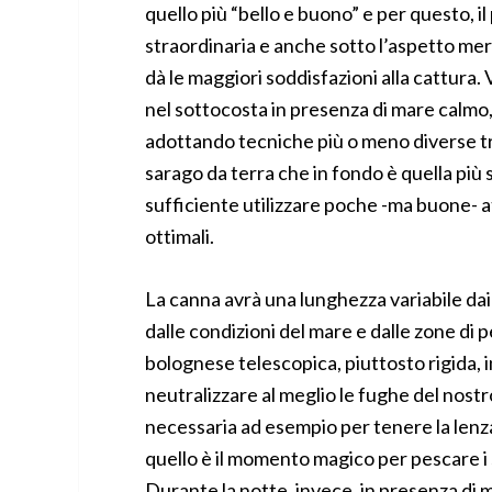
quello più “bello e buono” e per questo, il
straordinaria e anche sotto l’aspetto mer
dà le maggiori soddisfazioni alla cattura.
nel sottocosta in presenza di mare calmo, 
adottando tecniche più o meno diverse tra
sarago da terra che in fondo è quella più s
sufficiente utilizzare poche -ma buone- at
ottimali.
La canna avrà una lunghezza variabile dai s
dalle condizioni del mare e dalle zone di 
bolognese telescopica, piuttosto rigida, i
neutralizzare al meglio le fughe del nost
necessaria ad esempio per tenere la lenz
quello è il momento magico per pescare i 
Durante la notte, invece, in presenza di 