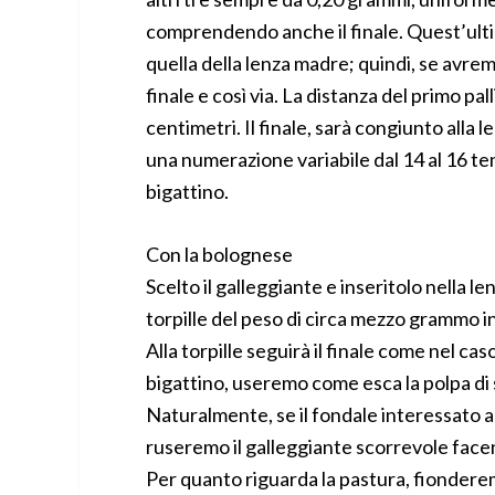
comprendendo anche il finale. Quest’ult
quella della lenza madre; quindi, se avr
finale e così via. La distanza del primo pal
centimetri. Il finale, sarà congiunto alla
una numerazione variabile dal 14 al 16 te
bigattino.
Con la bolognese
Scelto il galleggiante e inseritolo nella l
torpille del peso di circa mezzo grammo in
Alla torpille seguirà il finale come nel cas
bigattino, useremo come esca la polpa di s
Naturalmente, se il fondale interessato a
ruseremo il galleggiante scorrevole facen
Per quanto riguarda la pastura, fionderemo