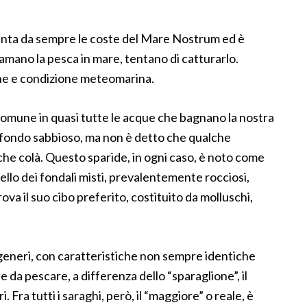
quenta da sempre le coste del Mare Nostrum ed è
mano la pesca in mare, tentano di catturarlo.
ione e condizione meteomarina.
comune in quasi tutte le acque che bagnano la nostra
a fondo sabbioso, ma non è detto che qualche
nche colà. Questo sparide, in ogni caso, è noto come
uello dei fondali misti, prevalentemente rocciosi,
ova il suo cibo preferito, costituito da molluschi,
generi, con caratteristiche non sempre identiche
le da pescare, a differenza dello “sparaglione”, il
 Fra tutti i saraghi, però, il “maggiore” o reale, è