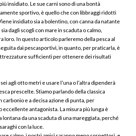
 più insidiato. Le sue carni sono di una bontà
amente sportivo, è quello che con libbraggi ridotti
 Viene insidiato sia a bolentino, con canna da natante
sia dagli scogli con mare in scaduta o calmo,
 loro. In questo articolo parleremo della pesca al
eguita dai pescasportivi, in quanto, per praticarla, è
trezzature sufficienti per ottenere dei risultati
ei agli otto metri e usare l’una o l’altra dipenderà
pesca prescelte. Stiamo parlando della classica
n carbonio e a decisa azione di punta, per
ro eccellente antagonista. La misura più lunga è
a lontana da una scaduta di una mareggiata, perché
saraghi con la luce.
mare calmo, i nostri amici saranno meno sospettosi, e