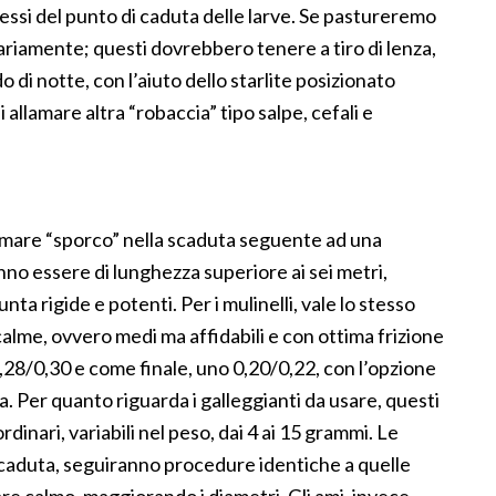
ressi del punto di caduta delle larve. Se pastureremo
uariamente; questi dovrebbero tenere a tiro di lenza,
 di notte, con l’aiuto dello starlite posizionato
 allamare altra “robaccia” tipo salpe, cefali e
are “sporco” nella scaduta seguente ad una
o essere di lunghezza superiore ai sei metri,
nta rigide e potenti. Per i mulinelli, vale lo stesso
calme, ovvero medi ma affidabili e con ottima frizione
8/0,30 e come finale, uno 0,20/0,22, con l’opzione
ia. Per quanto riguarda i galleggianti da usare, questi
dinari, variabili nel peso, dai 4 ai 15 grammi. Le
 scaduta, seguiranno procedure identiche a quelle