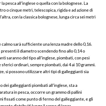
la pesca all’inglese o quella con la bolognese. La
ro o cinque metri, telescopica, rigida e ad azione di
l’altra, con la classica bolognese, lunga circa sei metri
almo sarà sufficiente una lenza madre dello 0,16.
 presenti il diametro scendendo fino allo 0,14 o
anti saranno del tipo all’inglese, piombati, con pesi
re sferici ordinari, sempre piombati, dai 4 ai 10 grammi.
 si possono utilizzare altri tipi di galleggianti sia
ei galleggianti piombati all’inglese, sta a
aratura in pesca, occorre un grammo di pallini
mi fissati come punto di fermo del galleggiante, e gli
ente distribuiti lungo il corpo di lenza,