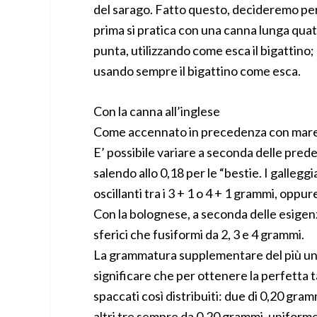
del sarago. Fatto questo, decideremo per 
prima si pratica con una canna lunga quatt
punta, utilizzando come esca il bigattino; 
usando sempre il bigattino come esca.
Con la canna all’inglese
Come accennato in precedenza con mare c
E’ possibile variare a seconda delle prede
salendo allo 0,18 per le “bestie. I galleggi
oscillanti tra i 3 + 1 o 4 + 1 grammi, oppu
Con la bolognese, a seconda delle esigenze,
sferici che fusiformi da 2, 3 e 4 grammi.
La grammatura supplementare del più uno d
significare che per ottenere la perfetta t
spaccati così distribuiti: due di 0,20 gram
altri tre sempre da 0,20 grammi, uniformem