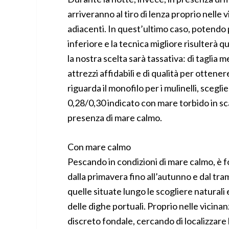
arriveranno al tiro di lenza proprio nelle
adiacenti. In quest’ultimo caso, potendo p
inferiore e la tecnica migliore risulterà qu
la nostra scelta sarà tassativa: di taglia
attrezzi affidabili e di qualità per otten
riguarda il monofilo per i mulinelli, sceg
0,28/0,30 indicato con mare torbido in sc
presenza di mare calmo.
Con mare calmo
Pescando in condizioni di mare calmo, è 
dalla primavera fino all’autunno e dal tra
quelle situate lungo le scogliere naturali
delle dighe portuali. Proprio nelle vicinan
discreto fondale, cercando di localizzare