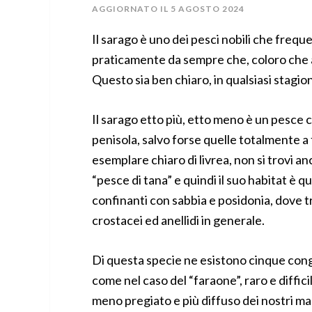
AGGIORNATO IL
5 AGOSTO 2024
Il sarago è uno dei pesci nobili che fre
praticamente da sempre che, coloro che a
Questo sia ben chiaro, in qualsiasi stag
Il sarago etto più, etto meno è un pesce 
penisola, salvo forse quelle totalmente 
esemplare chiaro di livrea, non si trovi a
“pesce di tana” e quindi il suo habitat è q
confinanti con sabbia e posidonia, dove tr
crostacei ed anellidi in generale.
Di questa specie ne esistono cinque con
come nel caso del “faraone”, raro e diffici
meno pregiato e più diffuso dei nostri mari.