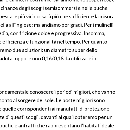
 vicinanze degli scogli semisommersi e nelle buche
escare più vicino, sarà più che sufficiente la misura
ella all’inglese; ma andiamo per gradi. Per i mulinelli,
 media, con frizione dolce e progressiva. Insomma,
ere efficienza e funzionalità nel tempo. Per quanto
lieremo due soluzioni: un diametro super dello
aduta; oppure uno 0,16/0,18 da utilizzare in
fondamentale conoscere i periodi migliori, che vanno
monto al sorgere del sole. Le poste migliori sono
 e quelle corrispondenti ai manufatti di protezione
ze di questi scogli, davanti ai quali opteremo per un
 buche e anfratti che rappresentano l’habitat ideale