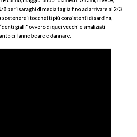
re calmo, maggiorando i diametri. Gli ami, invece,
8 per i saraghi di media taglia fino ad arrivare al 2/3
a sostenere i tocchetti più consistenti di sardina,
“denti gialli” ovvero di quei vecchi e smaliziati
 tanto ci fanno beare e dannare.