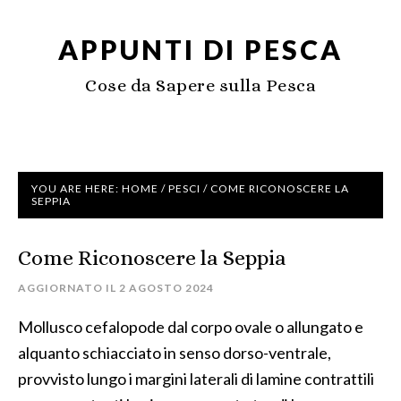
APPUNTI DI PESCA
Cose da Sapere sulla Pesca
YOU ARE HERE:
HOME
/
PESCI
/
COME RICONOSCERE LA
SEPPIA
Come Riconoscere la Seppia
AGGIORNATO IL
2 AGOSTO 2024
Mollusco cefalopode dal corpo ovale o allungato e
alquanto schiacciato in senso dorso-ventrale,
provvisto lungo i margini laterali di lamine contrattili