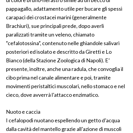
di colore bruno-nerastro simile ad un becco di
pappagallo, adattamento utile per bucare gli spessi
carapaci dei crostacei marini (generalmente
Brachiuri), sue principali prede, dopo averli
paralizzati tramite un veleno, chiamato
“cefalotossina”, contenuto nelle ghiandole salivari
posteriori ed isolato e descritto da Giretti e Lo
Bianco (della Stazione Zoologica di Napoli). E’
presente, inoltre, anche una radula, che convoglia il
cibo prima nel canale alimentare e poi, tramite
movimenti peristaltici muscolari, nello stomaco e nel
cieco, dove avverrà l’attacco enzimatico.
Nuoto e caccia
I cefalopodi nuotano espellendo un getto d’acqua
dalla cavità del mantello grazie all’azione di muscoli