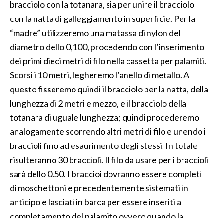
bracciolo con la totanara, sia per unire il bracciolo
con la natta di galleggiamento in superficie. Per la
“madre” utilizzeremo una matassa di nylon del
diametro dello 0,100, procedendo con l’inserimento
dei primi dieci metri di filo nella cassetta per palamiti.
Scorsi i 10 metri, legheremo l’anello di metallo. A
questo fisseremo quindi il bracciolo per la natta, della
lunghezza di 2 metri e mezzo, e il bracciolo della
totanara di uguale lunghezza; quindi procederemo
analogamente scorrendo altri metri di filo e unendo i
braccioli fino ad esaurimento degli stessi. In totale
risulteranno 30 braccioli. Il filo da usare per i braccioli
sarà dello 0.50. I braccioi dovranno essere completi
di moschettoni e precedentemente sistemati in
anticipo e lasciati in barca per essere inseriti a
completamento del palamito ovvero quando la