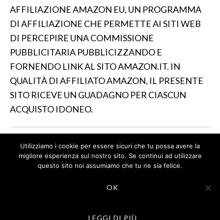
AFFILIAZIONE AMAZON EU, UN PROGRAMMA
DI AFFILIAZIONE CHE PERMETTE AI SITI WEB
DI PERCEPIRE UNA COMMISSIONE
PUBBLICITARIA PUBBLICIZZANDO E
FORNENDO LINK AL SITO AMAZON.IT. IN
QUALITÀ DI AFFILIATO AMAZON, IL PRESENTE
SITO RICEVE UN GUADAGNO PER CIASCUN
ACQUISTO IDONEO.
Utilizziamo i cookie per essere sicuri che tu possa avere la
IL SITO PARTECIPA A PROGRAMMI DI AFFILIAZIONE
migliore esperienza sul nostro sito. Se continui ad utilizzare
COME IL PROGRAMMA AFFILIAZIONE AMAZON EU, UN
questo sito noi assumiamo che tu ne sia felice.
PROGRAMMA DI AFFILIAZIONE CHE PERMETTE AI SITI
WEB DI PERCEPIRE UNA COMMISSIONE
OK
PUBBLICITARIA PUBBLICIZZANDO E FORNENDO LINK
AL SITO AMAZON.IT. IN QUALITÀ DI AFFILIATO
AMAZON, IL PRESENTE SITO RICEVE UN GUADAGNO
PER CIASCUN ACQUISTO IDONEO.
LEGGI DI PIÙ