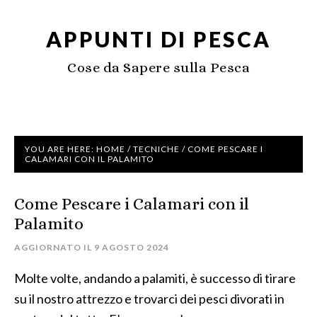
APPUNTI DI PESCA
Cose da Sapere sulla Pesca
YOU ARE HERE:
HOME
/
TECNICHE
/
COME PESCARE I
CALAMARI CON IL PALAMITO
Come Pescare i Calamari con il
Palamito
AGGIORNATO IL
9 AGOSTO 2024
Molte volte, andando a palamiti, è successo di tirare
su il nostro attrezzo e trovarci dei pesci divorati in