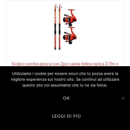
Kolpo combo pesca con 2pz canna telescopica 2.7m +
2pz mulinello e filo precaricato ottima per il...
Utilizziamo i cookie per essere sicuri che tu possa avere la
migliore esperienza sul nostro sito. Se continui ad utilizzare
questo sito noi assumiamo che tu ne sia felice.
49,00 EUR
OK
Acquista su Amazon
LEGGI DI PIÙ
7