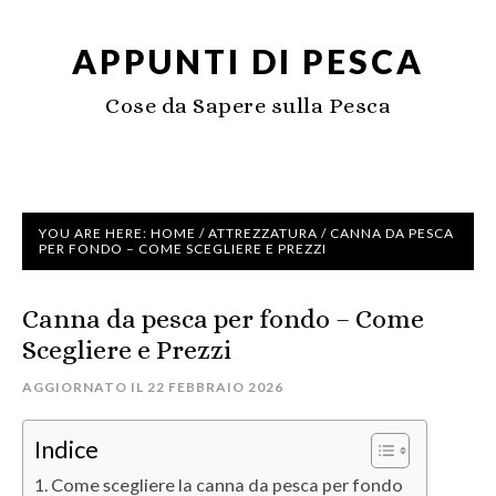
APPUNTI DI PESCA
Cose da Sapere sulla Pesca
YOU ARE HERE:
HOME
/
ATTREZZATURA
/
CANNA DA PESCA
PER FONDO – COME SCEGLIERE E PREZZI
Canna da pesca per fondo – Come
Scegliere e Prezzi
AGGIORNATO IL
22 FEBBRAIO 2026
Indice
Come scegliere la canna da pesca per fondo