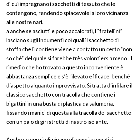
di cui impregnano i sacchetti di tessuto che le
contengono, rendendo spiacevole la loro vicinanza
alle nostre nari.
a anche se asciutti e poco accalorati, i “fratellini”
lasciano sugli indumenti coi quali il sacchetto di
stoffa che li contiene viene a contatto un certo “non
so ché” del quale si farebbe très volontiers a meno. Il
rimedio che ho trovato a questo inconveniente è
abbastanza semplice e s’è rilevato efficace, benché
d’aspetto alquanto improvvisato. Si tratta d’infilare il
classico sacchetto con tracolla che contiene i
bigattini in una busta di plastica da salumeria,
fissando i manici di questa alla tracolla del sacchetto
con un paio di giri stretti di nastro isolante.
Anche se non si eliminano gli umori aromatici