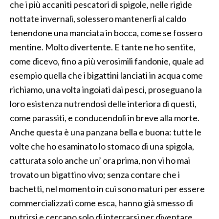
che i più accaniti pescatori di spigole, nelle rigide
nottate invernali, solessero mantenerli al caldo
tenendone una manciata in bocca, come se fossero
mentine. Molto divertente. E tante ne ho sentite,
come dicevo, fino a più verosimili fandonie, quale ad
esempio quella che i bigattini lanciati in acqua come
richiamo, una volta ingoiati dai pesci, proseguano la
loro esistenza nutrendosi delle interiora di questi,
come parassiti, e conducendoli in breve alla morte.
Anche questa è una panzana bella e buona: tutte le
volte che ho esaminato lo stomaco di una spigola,
catturata solo anche un’ ora prima, non vi ho mai
trovato un bigattino vivo; senza contare che i
bachetti, nel momento in cui sono maturi per essere
commercializzati come esca, hanno già smesso di
nutrirsi e cercano solo di interrarsi per diventare