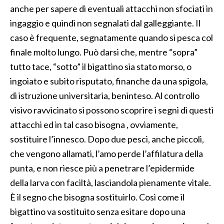
anche per sapere di eventuali attacchi non sfociati in
ingaggio e quindi non segnalati dal galleggiante. Il
caso è frequente, segnatamente quando si pesca col
finale molto lungo. Può darsi che, mentre “sopra”
tutto tace, “sotto” il bigattino sia stato morso, o
ingoiato e subito risputato, finanche da una spigola,
di istruzione universitaria, beninteso. Al controllo
visivo ravvicinato si possono scoprire i segni di questi
attacchi ed in tal caso bisogna , ovviamente,
sostituire l’innesco. Dopo due pesci, anche piccoli,
che vengono allamati, l’amo perde l’affilatura della
punta, e non riesce più a penetrare l’epidermide
della larva con faciltà, lasciandola pienamente vitale.
È il segno che bisogna sostituirlo. Così come il
bigattino va sostituito senza esitare dopo una