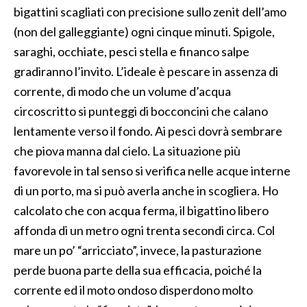
bigattini scagliati con precisione sullo zenit dell’amo
(non del galleggiante) ogni cinque minuti. Spigole,
saraghi, occhiate, pesci stella e financo salpe
gradiranno l’invito. L’ideale è pescare in assenza di
corrente, di modo che un volume d’acqua
circoscritto si punteggi di bocconcini che calano
lentamente verso il fondo. Ai pesci dovrà sembrare
che piova manna dal cielo. La situazione più
favorevole in tal senso si verifica nelle acque interne
di un porto, ma si può averla anche in scogliera. Ho
calcolato che con acqua ferma, il bigattino libero
affonda di un metro ogni trenta secondi circa. Col
mare un po’ “arricciato”, invece, la pasturazione
perde buona parte della sua efficacia, poiché la
corrente ed il moto ondoso disperdono molto