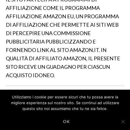
AFFILIAZIONE COME IL PROGRAMMA
AFFILIAZIONE AMAZON EU, UN PROGRAMMA
DI AFFILIAZIONE CHE PERMETTE AI SITI WEB
DI PERCEPIRE UNA COMMISSIONE
PUBBLICITARIA PUBBLICIZZANDO E
FORNENDO LINK AL SITO AMAZON.IT. IN
QUALITÀ DI AFFILIATO AMAZON, IL PRESENTE
SITO RICEVE UN GUADAGNO PER CIASCUN
ACQUISTO IDONEO.
Utilizziamo i cookie per essere sicuri che tu possa avere la
IL SITO PARTECIPA A PROGRAMMI DI AFFILIAZIONE
migliore esperienza sul nostro sito. Se continui ad utilizzare
COME IL PROGRAMMA AFFILIAZIONE AMAZON EU, UN
questo sito noi assumiamo che tu ne sia felice.
PROGRAMMA DI AFFILIAZIONE CHE PERMETTE AI SITI
WEB DI PERCEPIRE UNA COMMISSIONE
OK
PUBBLICITARIA PUBBLICIZZANDO E FORNENDO LINK
AL SITO AMAZON.IT. IN QUALITÀ DI AFFILIATO