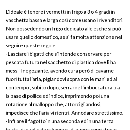
L’ideale è tenere i vermetti in frigo a 3 o 4 gradi in
vaschetta bassa e larga così come usano i rivenditori.
Non possedendo un frigo dedicato alle esche si può
usare quello domestico, se si fa molta attenzione nel
seguire queste regole
-Lasciare i bigatti che s’intende conservare per
pescata futura nel sacchetto di plastica dove li ha
messi il negoziante, avendo cura però di cavarne
fuori tutta l’aria, pigiandovi sopra con le mani ed al
contempo , subito dopo, serrarne l’imboccatura tra
la base di pollice ed indice, imprimendo poi una
rotazione al malloppo che, attorcigliandosi,
impedisce che l’aria vi rientri. Annodare strettissimo.
-Infilare il fagotto in una seconda ed in una terza
busta, di quelle da salumeria, di buona consistenza.