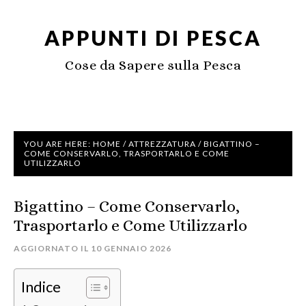
APPUNTI DI PESCA
Cose da Sapere sulla Pesca
YOU ARE HERE:
HOME
/
ATTREZZATURA
/
BIGATTINO –
COME CONSERVARLO, TRASPORTARLO E COME
UTILIZZARLO
Bigattino – Come Conservarlo,
Trasportarlo e Come Utilizzarlo
AGGIORNATO IL
10 GENNAIO 2026
Indice