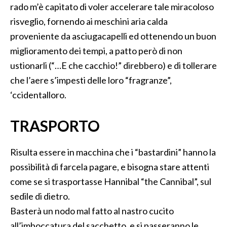
rado m’è capitato di voler accelerare tale miracoloso
risveglio, fornendo ai meschini aria calda
proveniente da asciugacapelli ed ottenendo un buon
miglioramento dei tempi, a patto però di non
ustionarli (“…E che cacchio!” direbbero) e di tollerare
che l’aere s’impesti delle loro “fragranze”,
‘ccidentalloro.
TRASPORTO
Risulta essere in macchina che i “bastardini” hanno la
possibilità di farcela pagare, e bisogna stare attenti
come se si trasportasse Hannibal “the Cannibal”, sul
sedile di dietro.
Basterà un nodo mal fatto al nastro cucito
all’imboccatura del sacchetto, e si passeranno le