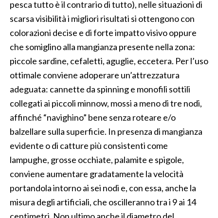
pesca tutto è il contrario di tutto), nelle situazioni di
scarsa visibilità i migliori risultati si ottengono con
colorazioni decise e di forte impatto visivo oppure
che somiglino alla mangianza presente nella zona:
piccole sardine, cefaletti, aguglie, eccetera. Per l’uso
ottimale conviene adoperare un’attrezzatura
adeguata: cannette da spinning e monofili sottili
collegati ai piccoli minnow, mossi a meno di tre nodi,
affinché “navighino” bene senza roteare e/o
balzellare sulla superficie. In presenza di mangianza
evidente o di catture più consistenti come
lampughe, grosse occhiate, palamite e spigole,
conviene aumentare gradatamente la velocità
portandola intorno ai sei nodi e, con essa, anche la
misura degli artificiali, che oscilleranno tra i 9 ai 14
centimetri. Non ultimo anche il diametro del