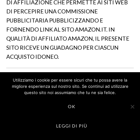
DI AFFILIAZIONE CHE PERMETTE AI SITI WEB
DI PERCEPIRE UNA COMMISSIONE
PUBBLICITARIA PUBBLICIZZANDO E
FORNENDO LINK AL SITO AMAZON.IT. IN
QUALITÀ DI AFFILIATO AMAZON, IL PRESENTE
SITO RICEVE UN GUADAGNO PER CIASCUN
ACQUISTO IDONEO.
Utilizziamo i cookie per essere sicuri che tu possa avere la
IL SITO PARTECIPA A PROGRAMMI DI AFFILIAZIONE
migliore esperienza sul nostro sito. Se continui ad utilizzare
COME IL PROGRAMMA AFFILIAZIONE AMAZON EU, UN
questo sito noi assumiamo che tu ne sia felice.
PROGRAMMA DI AFFILIAZIONE CHE PERMETTE AI SITI
WEB DI PERCEPIRE UNA COMMISSIONE
OK
PUBBLICITARIA PUBBLICIZZANDO E FORNENDO LINK
AL SITO AMAZON.IT. IN QUALITÀ DI AFFILIATO
AMAZON, IL PRESENTE SITO RICEVE UN GUADAGNO
PER CIASCUN ACQUISTO IDONEO.
LEGGI DI PIÙ