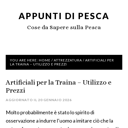
APPUNTI DI PESCA
Cose da Sapere sulla Pesca
YOU ARE HERE:
HOME
/
ATTREZZATURA
/
ARTIFICIALI PER
LA TRAINA – UTILIZZO E PREZZI
Artificiali per la Traina – Utilizzo e
Prezzi
AGGIORNATO IL
20 GENNAIO 2026
Molto probabilmente è stato lo spirito di
osservazione a indurre l’uomo a imitare ciò che la