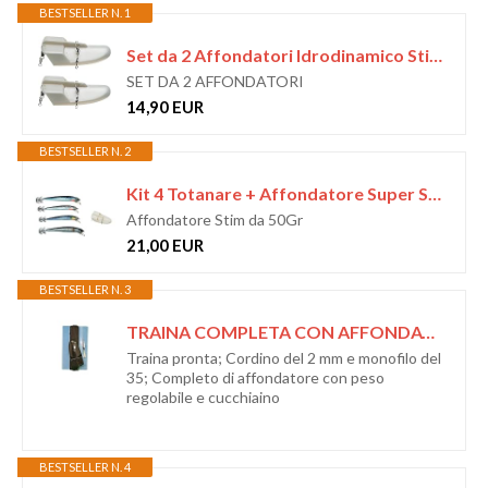
BESTSELLER N. 1
Set da 2 Affondatori Idrodinamico Stim Medio per la Pesca a Traina Divergente Artificiale Bianco Scarpetta Trainetta
SET DA 2 AFFONDATORI
14,90 EUR
BESTSELLER N. 2
Kit 4 Totanare + Affondatore Super Stim Pesca a Traina Calmaro Esche Artificiali Calamari Totanara
Affondatore Stim da 50Gr
21,00 EUR
BESTSELLER N. 3
TRAINA COMPLETA CON AFFONDATORE DIVERGENTE SURFING PLANO E CUCCHIAINO
Traina pronta; Cordino del 2 mm e monofilo del
35; Completo di affondatore con peso
regolabile e cucchiaino
BESTSELLER N. 4