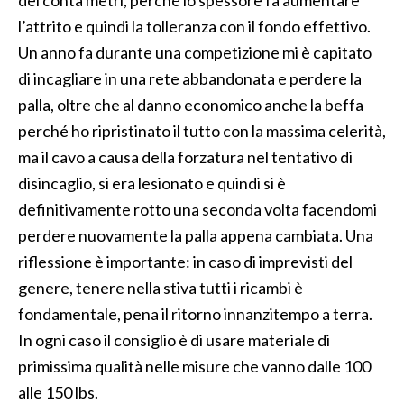
del conta metri, perché lo spessore fa aumentare
l’attrito e quindi la tolleranza con il fondo effettivo.
Un anno fa durante una competizione mi è capitato
di incagliare in una rete abbandonata e perdere la
palla, oltre che al danno economico anche la beffa
perché ho ripristinato il tutto con la massima celerità,
ma il cavo a causa della forzatura nel tentativo di
disincaglio, si era lesionato e quindi si è
definitivamente rotto una seconda volta facendomi
perdere nuovamente la palla appena cambiata. Una
riflessione è importante: in caso di imprevisti del
genere, tenere nella stiva tutti i ricambi è
fondamentale, pena il ritorno innanzitempo a terra.
In ogni caso il consiglio è di usare materiale di
primissima qualità nelle misure che vanno dalle 100
alle 150 lbs.