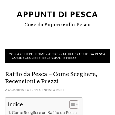
APPUNTI DI PESCA
Cose da Sapere sulla Pesca
YOU ARE HERE:
HOME
/
ATTREZZATURA
/
RAFFIO DA PESCA
– COME SCEGLIERE, RECENSIONI E PREZZI
Raffio da Pesca – Come Scegliere,
Recensioni e Prezzi
AGGIORNATO IL
19 GENNAIO 2026
Indice
Come Scegliere un Raffio da Pesca