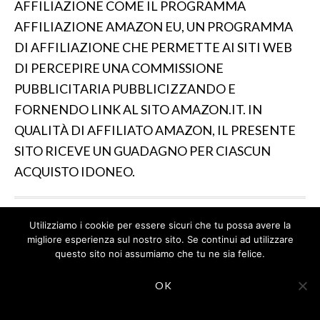
AFFILIAZIONE COME IL PROGRAMMA
AFFILIAZIONE AMAZON EU, UN PROGRAMMA
DI AFFILIAZIONE CHE PERMETTE AI SITI WEB
DI PERCEPIRE UNA COMMISSIONE
PUBBLICITARIA PUBBLICIZZANDO E
FORNENDO LINK AL SITO AMAZON.IT. IN
QUALITÀ DI AFFILIATO AMAZON, IL PRESENTE
SITO RICEVE UN GUADAGNO PER CIASCUN
ACQUISTO IDONEO.
Utilizziamo i cookie per essere sicuri che tu possa avere la
IL SITO PARTECIPA A PROGRAMMI DI AFFILIAZIONE
migliore esperienza sul nostro sito. Se continui ad utilizzare
COME IL PROGRAMMA AFFILIAZIONE AMAZON EU, UN
questo sito noi assumiamo che tu ne sia felice.
PROGRAMMA DI AFFILIAZIONE CHE PERMETTE AI SITI
WEB DI PERCEPIRE UNA COMMISSIONE
OK
PUBBLICITARIA PUBBLICIZZANDO E FORNENDO LINK
AL SITO AMAZON.IT. IN QUALITÀ DI AFFILIATO
AMAZON, IL PRESENTE SITO RICEVE UN GUADAGNO