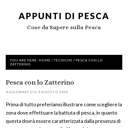
APPUNTI DI PESCA
Cose da Sapere sulla Pesca
YOU ARE HERE:
HOME
/
TECNICHE
/
PESCA CON LO
ZATTERINO
Pesca con lo Zatterino
AGGIORNATO IL
9 AGOSTO 2024
Prima di tutto preferiamo illustrare come scegliere la
zona dove effettuare la battuta di pesca, in quanto
questa dovrà essere caratterizzata dalla presenza di