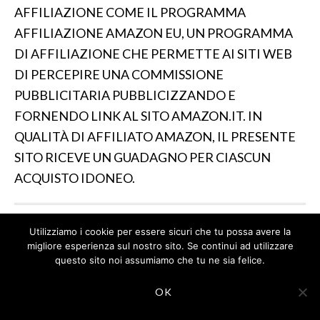
AFFILIAZIONE COME IL PROGRAMMA
AFFILIAZIONE AMAZON EU, UN PROGRAMMA
DI AFFILIAZIONE CHE PERMETTE AI SITI WEB
DI PERCEPIRE UNA COMMISSIONE
PUBBLICITARIA PUBBLICIZZANDO E
FORNENDO LINK AL SITO AMAZON.IT. IN
QUALITÀ DI AFFILIATO AMAZON, IL PRESENTE
SITO RICEVE UN GUADAGNO PER CIASCUN
ACQUISTO IDONEO.
Utilizziamo i cookie per essere sicuri che tu possa avere la
IL SITO PARTECIPA A PROGRAMMI DI AFFILIAZIONE
migliore esperienza sul nostro sito. Se continui ad utilizzare
COME IL PROGRAMMA AFFILIAZIONE AMAZON EU, UN
questo sito noi assumiamo che tu ne sia felice.
PROGRAMMA DI AFFILIAZIONE CHE PERMETTE AI SITI
WEB DI PERCEPIRE UNA COMMISSIONE
OK
PUBBLICITARIA PUBBLICIZZANDO E FORNENDO LINK
AL SITO AMAZON.IT. IN QUALITÀ DI AFFILIATO