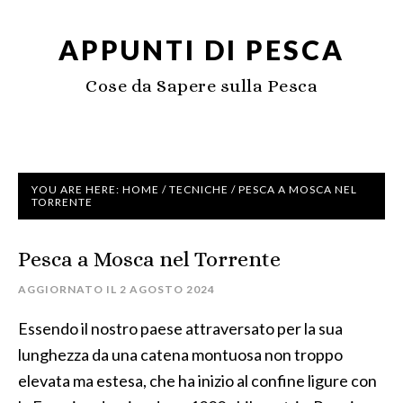
APPUNTI DI PESCA
Cose da Sapere sulla Pesca
YOU ARE HERE:
HOME
/
TECNICHE
/
PESCA A MOSCA NEL
TORRENTE
Pesca a Mosca nel Torrente
AGGIORNATO IL
2 AGOSTO 2024
Essendo il nostro paese attraversato per la sua
lunghezza da una catena montuosa non troppo
elevata ma estesa, che ha inizio al confine ligure con