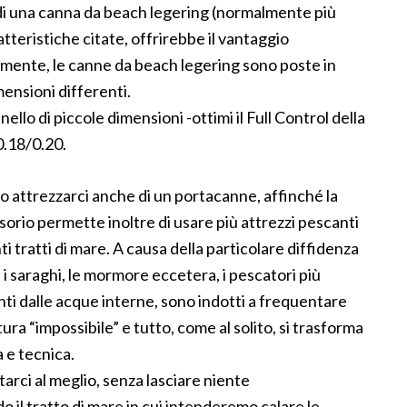
di una canna da beach legering (normalmente più
atteristiche citate, offrirebbe il vantaggio
almente, le canne da beach legering sono poste in
mensioni differenti.
llo di piccole dimensioni -ottimi il Full Control della
0.18/0.20.
o attrezzarci anche di un portacanne, affinché la
sorio permette inoltre di usare più attrezzi pescanti
i tratti di mare. A causa della particolare diffidenza
i saraghi, le mormore eccetera, i pescatori più
nti dalle acque interne, sono indotti a frequentare
tura “impossibile” e tutto, come al solito, si trasforma
a e tecnica.
ci al meglio, senza lasciare niente
 il tratto di mare in cui intenderemo calare le