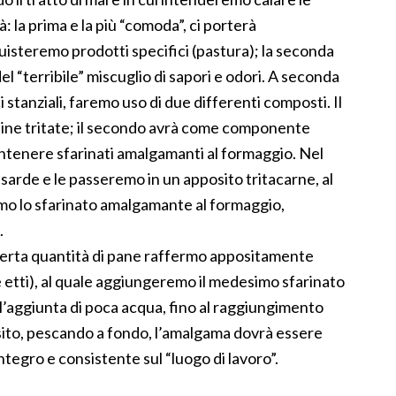
: la prima e la più “comoda”, ci porterà
steremo prodotti specifici (pastura); la seconda
el “terribile” miscuglio di sapori e odori. A seconda
i stanziali, faremo uso di due differenti composti. Il
dine tritate; il secondo avrà come componente
ntenere sfarinati amalgamanti al formaggio. Nel
 sarde e le passeremo in un apposito tritacarne, al
o lo sfarinato amalgamante al formaggio,
.
erta quantità di pane raffermo appositamente
etti), al quale aggiungeremo il medesimo sfarinato
l’aggiunta di poca acqua, fino al raggiungimento
osito, pescando a fondo, l’amalgama dovrà essere
ntegro e consistente sul “luogo di lavoro”.