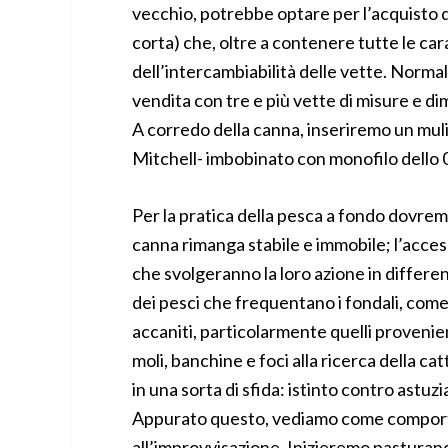
vecchio, potrebbe optare per l’acquisto 
corta) che, oltre a contenere tutte le car
dell’intercambiabilità delle vette. Norm
vendita con tre e più vette di misure e di
A corredo della canna, inseriremo un muline
Mitchell- imbobinato con monofilo dello 
Per la pratica della pesca a fondo dovrem
canna rimanga stabile e immobile; l’acces
che svolgeranno la loro azione in different
dei pesci che frequentano i fondali, come 
accaniti, particolarmente quelli provenie
moli, banchine e foci alla ricerca della cat
in una sorta di sfida: istinto contro astuzi
Appurato questo, vediamo come comportar
all’improvvisazione. Inizieremo pasturando