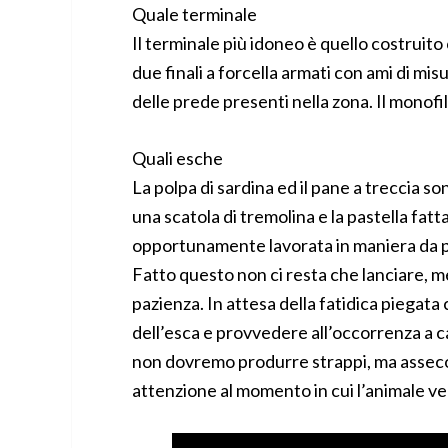
Quale terminale
Il terminale più idoneo è quello costrui
due finali a forcella armati con ami di mi
delle prede presenti nella zona. Il monofil
Quali esche
La polpa di sardina ed il pane a treccia s
una scatola di tremolina e la pastella fatt
opportunamente lavorata in maniera da p
Fatto questo non ci resta che lanciare, 
pazienza. In attesa della fatidica piegat
dell’esca e provvedere all’occorrenza a c
non dovremo produrre strappi, ma asseco
attenzione al momento in cui l’animale ve