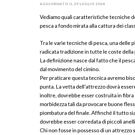
AGGIORNATO IL
29 LUGLIO 2024
Vediamo quali caratteristiche tecniche 
pesca a fondo mirata alla cattura dei classi
Tra le varie tecniche di pesca, una delle p
radicata tradizione in tutte le coste della 
La definizione nasce dal fatto che il pe
dal movimento del cimino.
Per praticare questa tecnica avremo bisog
punta. La vetta dell’attrezzo dovrà esser
inoltre, dovrebbe esser costruita in fibra
morbidezza tali da provocare buone fless
piombatura del finale. Affinché il tutto sia
dovrebbe esser corredata di piccoli anell
Chi non fosse in possesso di un attrezzo 