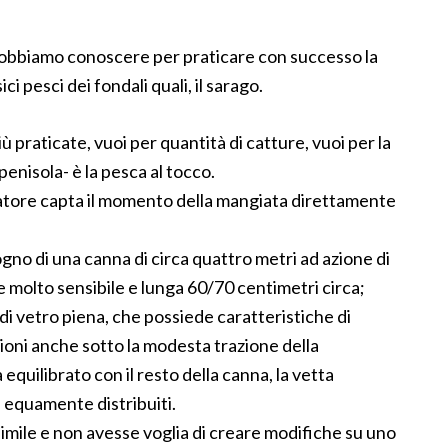
dobbiamo conoscere per praticare con successo la
ci pesci dei fondali quali, il sarago.
iù praticate, vuoi per quantità di catture, vuoi per la
penisola- è la pesca al tocco.
scatore capta il momento della mangiata direttamente
no di una canna di circa quattro metri ad azione di
e molto sensibile e lunga 60/70 centimetri circa;
 di vetro piena, che possiede caratteristiche di
ioni anche sotto la modesta trazione della
 equilibrato con il resto della canna, la vetta
i equamente distribuiti.
simile e non avesse voglia di creare modifiche su uno