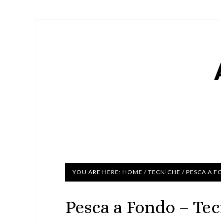
YOU ARE HERE:
HOME
/
TECNICHE
/
PESCA A F
Pesca a Fondo – Te