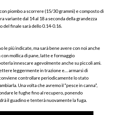
to con piombo a scorrere (15/30 grammi) e composto di
sura variante dal 14 al 18 a seconda della grandezza
o del finale sarà dello 0.14-0.16.
ono le più indicate, ma sarà bene avere con noi anche
a con mollica di pane, latte e formaggio
oterla innescare agevolmente anche su piccoli ami.
mettere leggermente in trazione e… armarsi di
a conviene controllare periodicamente lo stato
ambiarla. Una volta che avremo il “pesce in canna”,
ndare le fughe fino al recupero, ponendo
drà il guadino e tenterà nuovamente la fuga.